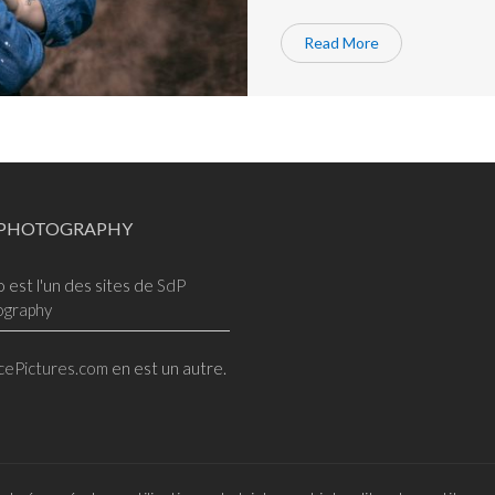
Read More
 PHOTOGRAPHY
o est l'un des sites de
SdP
ography
cePictures.com
en est un autre.