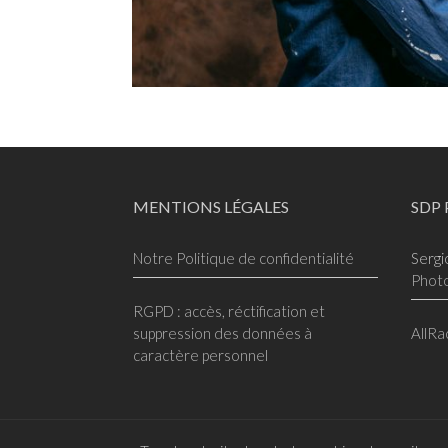
MENTIONS LÉGALES
SDP
Notre Politique de confidentialité
Sergi
Phot
RGPD : accès, réctification et
suppression des données à
AllRa
caractère personnel